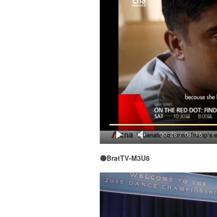
00:28
/
01:16
🟠BratTV-M3U8