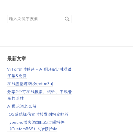
搜
索
关
键
字
最新文章
ViiTor实时翻译 - AI翻译&实时双语
字幕&免费
在线直播源转换(txt-m3u)
分享2个可在线搜索、试听、下载音
乐的网站
AI提示词怎么写
IOS系统短信实时转发到指定邮箱
Typecho博客添加RSS订阅插件
（CustomRSS）订阅到folo