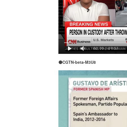
00:00
/
09:57
🟠CGTN-beta-M3U8