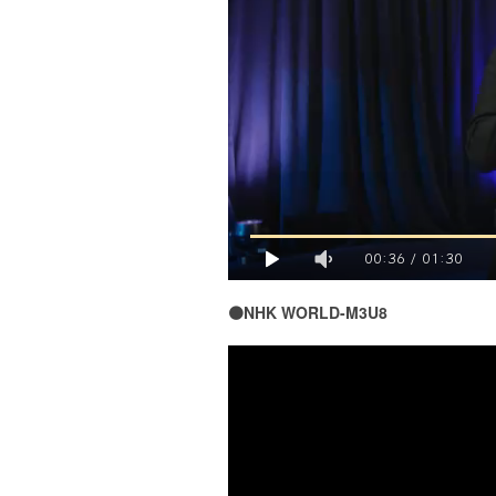
00:36
/
01:30
🟠NHK WORLD-M3U8