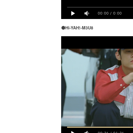
00:00
/
0:00
🟠Hi-YAH!-M3U8