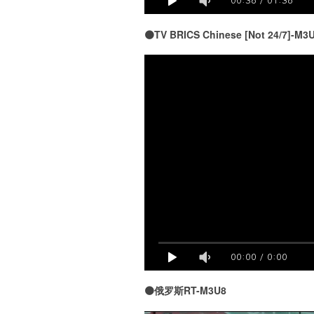
00:36
/
01:36
🟠TV BRICS Chinese [Not 24/7]-M3
00:00
/
0:00
🟠俄罗斯RT-M3U8