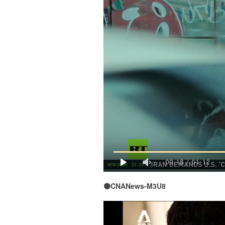
00:18
/
01:12
🟠CNANews-M3U8