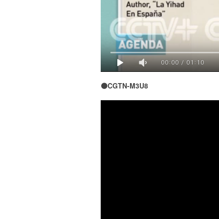
00:00
/
01:10
🟠CGTN-M3U8