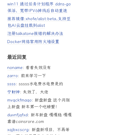
win11 通过任务计划程序 ddns-go
保活、宽带IPV6掉线后自动重连
推荐镜像:xhofe/alist:beta,支持豆
包AI云盘挂载到alist
注册talkatone报错的解决办法
Docker网络常用防火墙设置
最近回复
noname
: 看看失效没有
zarro
: 前来学习一下
ssss
: sssss水电费水电费是的
宁财神
: 失效了，大佬
mvqckfmaqo
: 新盘新盘 这个月刚
上新盘 新车第一个吃螃蟹！
duvnfjqfxd
: 新车新盘 嘎嘎稳 嘎嘎
靠谱coinsrore.com
xqjbxcscrg
: 新盘新项目，不再等