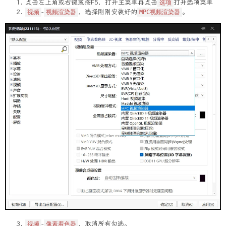
点击左上角或右键或按F5，打开主菜单再点击
打开选项菜单
选项
-
，选择刚刚安装好的
。
视频
视频渲染器
MPC视频渲染器
-
，取消所有勾选。
视频
像素着色器