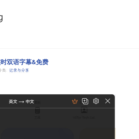
g
译&实时双语字幕&免费
分类:
记录与分享