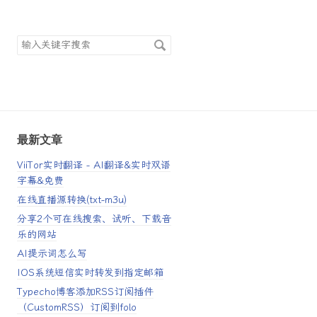
搜
索
关
键
字
最新文章
ViiTor实时翻译 - AI翻译&实时双语
字幕&免费
在线直播源转换(txt-m3u)
分享2个可在线搜索、试听、下载音
乐的网站
AI提示词怎么写
IOS系统短信实时转发到指定邮箱
Typecho博客添加RSS订阅插件
（CustomRSS）订阅到folo