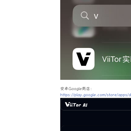
安卓Google商店：
https://play.google.com/store/apps/d