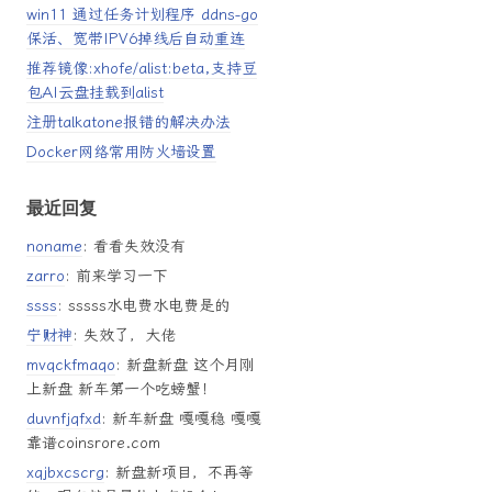
win11 通过任务计划程序 ddns-go
保活、宽带IPV6掉线后自动重连
推荐镜像:xhofe/alist:beta,支持豆
包AI云盘挂载到alist
注册talkatone报错的解决办法
Docker网络常用防火墙设置
最近回复
noname
: 看看失效没有
zarro
: 前来学习一下
ssss
: sssss水电费水电费是的
宁财神
: 失效了，大佬
mvqckfmaqo
: 新盘新盘 这个月刚
上新盘 新车第一个吃螃蟹！
duvnfjqfxd
: 新车新盘 嘎嘎稳 嘎嘎
靠谱coinsrore.com
xqjbxcscrg
: 新盘新项目，不再等