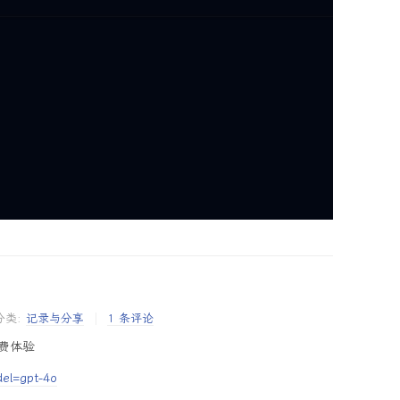
分类:
记录与分享
1 条评论
免费体验
del=gpt-4o