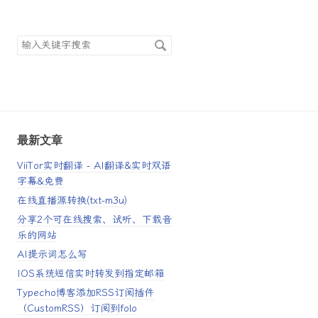
搜
索
关
键
字
最新文章
ViiTor实时翻译 - AI翻译&实时双语
字幕&免费
在线直播源转换(txt-m3u)
分享2个可在线搜索、试听、下载音
乐的网站
AI提示词怎么写
IOS系统短信实时转发到指定邮箱
Typecho博客添加RSS订阅插件
（CustomRSS）订阅到folo