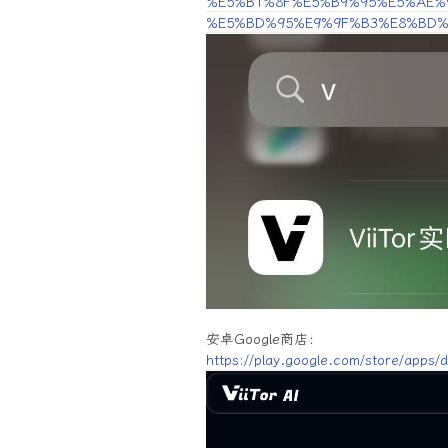
%E5%B1%8F%E5%B9%95%E5%AE%
%E5%BD%95%E9%9F%B3%E8%BD%A
安卓Google商店：
https://play.google.com/store/apps/d