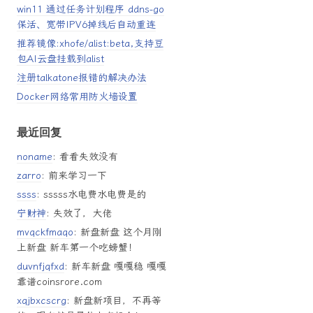
win11 通过任务计划程序 ddns-go
保活、宽带IPV6掉线后自动重连
推荐镜像:xhofe/alist:beta,支持豆
包AI云盘挂载到alist
注册talkatone报错的解决办法
Docker网络常用防火墙设置
最近回复
noname
: 看看失效没有
zarro
: 前来学习一下
ssss
: sssss水电费水电费是的
宁财神
: 失效了，大佬
mvqckfmaqo
: 新盘新盘 这个月刚
上新盘 新车第一个吃螃蟹！
duvnfjqfxd
: 新车新盘 嘎嘎稳 嘎嘎
靠谱coinsrore.com
xqjbxcscrg
: 新盘新项目，不再等