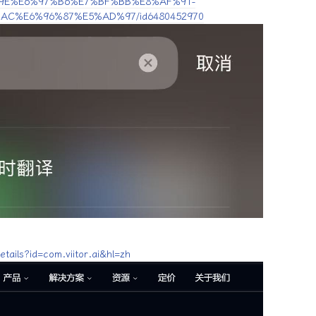
9E%E6%97%B6%E7%BF%BB%E8%AF%91-
C%E6%96%87%E5%AD%97/id6480452970
etails?id=com.viitor.ai&hl=zh