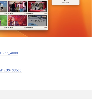
-5H265_4000
/id1630403500