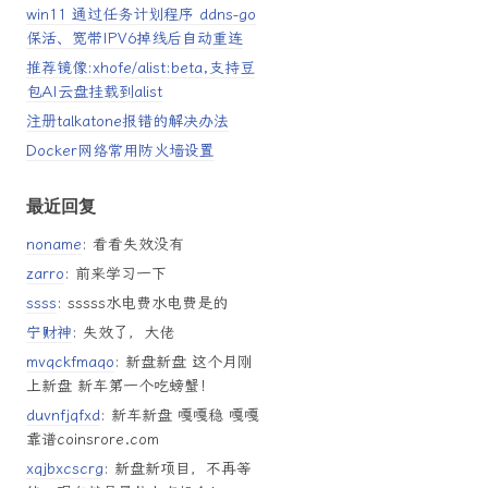
win11 通过任务计划程序 ddns-go
保活、宽带IPV6掉线后自动重连
推荐镜像:xhofe/alist:beta,支持豆
包AI云盘挂载到alist
注册talkatone报错的解决办法
Docker网络常用防火墙设置
最近回复
noname
: 看看失效没有
zarro
: 前来学习一下
ssss
: sssss水电费水电费是的
宁财神
: 失效了，大佬
mvqckfmaqo
: 新盘新盘 这个月刚
上新盘 新车第一个吃螃蟹！
duvnfjqfxd
: 新车新盘 嘎嘎稳 嘎嘎
靠谱coinsrore.com
xqjbxcscrg
: 新盘新项目，不再等