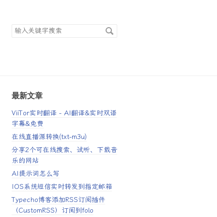
搜
索
关
键
字
最新文章
ViiTor实时翻译 - AI翻译&实时双语
字幕&免费
在线直播源转换(txt-m3u)
分享2个可在线搜索、试听、下载音
乐的网站
AI提示词怎么写
IOS系统短信实时转发到指定邮箱
Typecho博客添加RSS订阅插件
（CustomRSS）订阅到folo