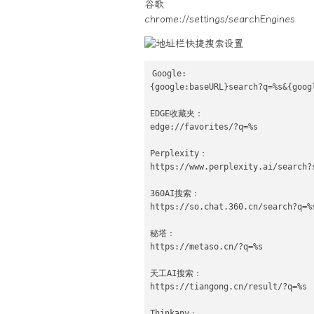
谷歌
chrome://settings/searchEngines
Google:

{google:baseURL}search?q=%s&{goog
EDGE收藏夹：

edge://favorites/?q=%s

Perplexity：

https://www.perplexity.ai/search?s
360AI搜索：

https://so.chat.360.cn/search?q=%s
秘塔：

https://metaso.cn/?q=%s

天工AI搜索：

https://tiangong.cn/result/?q=%s

Thinkany：
