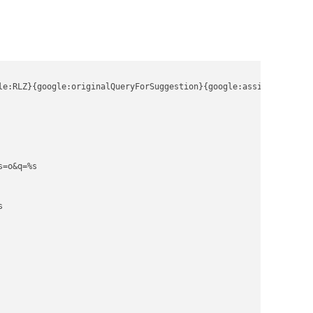
le:RLZ}{google:originalQueryForSuggestion}{google:assistedQueryS
=o&q=%s


