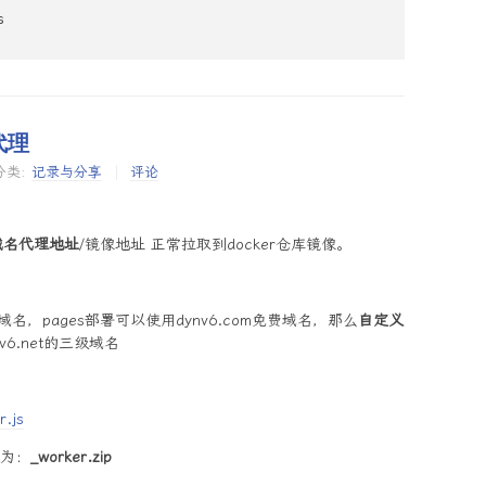


_result?keyword=%s

 代理
e=utf8&s_from=input&_sug_=n&_sug_type_=1&type=2&query=%s

分类:
记录与分享
评论
域名代理地址
/镜像地址 正常拉取到docker仓库镜像。
arch_query=%s

有域名，pages部署可以使用dynv6.com免费域名，那么
自定义
ubject_search?cat=1002&search_text=%s

nv6.net的三级域名
r.js
ord=%s
缩为：
_worker.zip