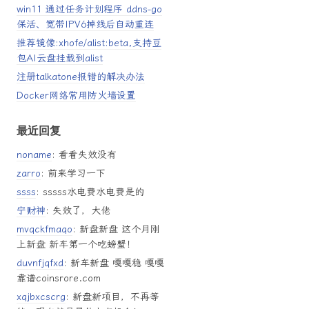
win11 通过任务计划程序 ddns-go
保活、宽带IPV6掉线后自动重连
推荐镜像:xhofe/alist:beta,支持豆
包AI云盘挂载到alist
注册talkatone报错的解决办法
tats}{google:searchboxStats}{google:searchFieldtrialParameter}{g
Docker网络常用防火墙设置
最近回复
noname
: 看看失效没有
zarro
: 前来学习一下
ssss
: sssss水电费水电费是的
宁财神
: 失效了，大佬
mvqckfmaqo
: 新盘新盘 这个月刚
上新盘 新车第一个吃螃蟹！
duvnfjqfxd
: 新车新盘 嘎嘎稳 嘎嘎
靠谱coinsrore.com
xqjbxcscrg
: 新盘新项目，不再等