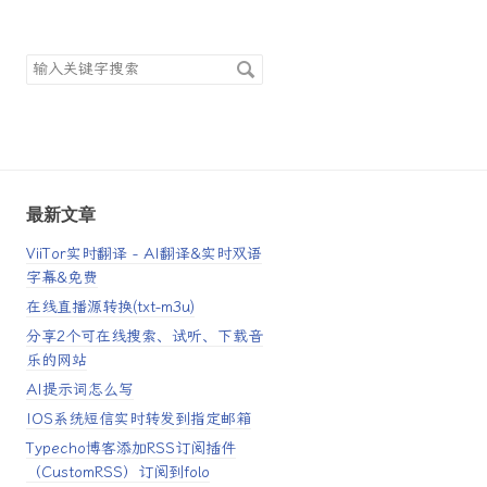
搜
索
关
键
字
最新文章
ViiTor实时翻译 - AI翻译&实时双语
字幕&免费
在线直播源转换(txt-m3u)
分享2个可在线搜索、试听、下载音
乐的网站
AI提示词怎么写
IOS系统短信实时转发到指定邮箱
Typecho博客添加RSS订阅插件
（CustomRSS）订阅到folo