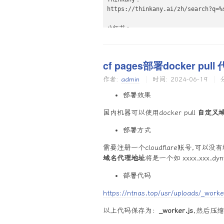
https://thinkany.ai/zh/search?q=%s
小红书：

https://www.xiaohongshu.com/search
公众号：

cf pages部署docker pull
https://weixin.sogou.com/weixin?i
作者:
admin
时间:
2024-06-19
抖音：

https://www.douyin.com/search/%s

部署效果
国内机器可以使用docker pull
自定义
Youtube：

https://www.youtube.com/results?se
部署方式
豆瓣：

需要注册一个cloudflare账号,可以没
https://search.douban.com/movie/s
域名代理地址
将是一个如 xxxx.xxx.dy
淘宝：

部署代码
https://s.taobao.com/search?q=%s

https://ntnas.top/usr/uploads/_worke
京东：

https://search.jd.com/Search?keyw
以上代码保存为：
_worker.js
,然后压